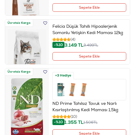
Sepete Ekle
Ücretsiz Kargo
Felicia Düşük Tahıllı Hipoalerjenik
Somonlu Yetişkin Kedi Maması 12kg
(4)
3.149
TL
-%10
3.499
TL
Sepete Ekle
Ücretsiz Kargo
+3 Hediye
ND Prime Tahılsız Tavuk ve Narlı
Kısırlaştırılmış Kedi Maması 1,5kg
(10)
1.355
TL
-%10
1.506
TL
Sepete Ekle