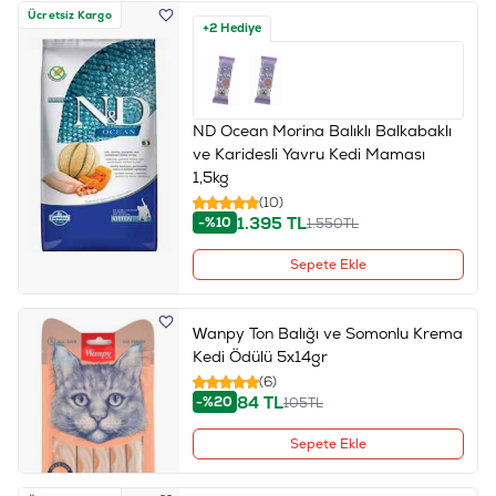
Ücretsiz Kargo
+2 Hediye
ND Ocean Morina Balıklı Balkabaklı
ve Karidesli Yavru Kedi Maması
1,5kg
(10)
1.395
TL
-%10
1.550
TL
Sepete Ekle
Wanpy Ton Balığı ve Somonlu Krema
Kedi Ödülü 5x14gr
(6)
84
TL
-%20
105
TL
Sepete Ekle