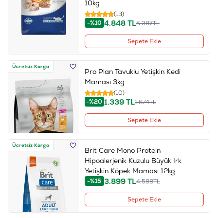
10kg
(13)
4.848
TL
-%10
5.387
TL
Sepete Ekle
Ücretsiz Kargo
Pro Plan Tavuklu Yetişkin Kedi
Maması 3kg
(10)
1.339
TL
-%20
1.674
TL
Sepete Ekle
Ücretsiz Kargo
Brit Care Mono Protein
Hipoalerjenik Kuzulu Büyük Irk
Yetişkin Köpek Maması 12kg
3.899
TL
-%15
4.588
TL
Sepete Ekle