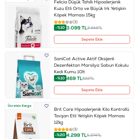
Felicia Düşük Tahıllı Hipoalerjenik
Kuzu Etli Orta ve Büyük Irk Yetişkin
Köpek Maması 15kg
(3)
3.099
TL
-%10
3.444
TL
Sepete Ekle
SaniCat Active Aktif Oksijenli
Dezenfektan Marsilya Sabun Kokulu
Kedi Kumu 10lt
469
TL
-%10
522
TL
Sepete Ekle
Ücretsiz Kargo
Brit Care Hipoalerjenik Kilo Kontrollü
Tavşan Etli Yetişkin Köpek Maması
12kg
(3)
4.299
TL
-%20
5.374
TL