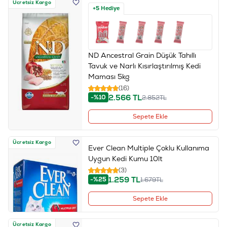
Ücretsiz Kargo
+5 Hediye
ND Ancestral Grain Düşük Tahıllı
Tavuk ve Narlı Kısırlaştırılmış Kedi
Maması 5kg
(16)
2.566
TL
-%10
2.852
TL
Sepete Ekle
Ücretsiz Kargo
Ever Clean Multiple Çoklu Kullanıma
Uygun Kedi Kumu 10lt
(3)
1.259
TL
-%25
1.679
TL
Sepete Ekle
Ücretsiz Kargo