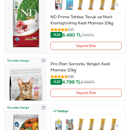
ND Prime Tahılsız Tavuk ve Narlı
Kısırlaştırılmış Kedi Maması 10kg
(12)
6.480
TL
-%10
7.201
TL
Sepete Ekle
Ücretsiz Kargo
Pro Plan Somonlu Yetişkin Kedi
Maması 10kg
(18)
4.799
TL
-%10
5.333
TL
Sepete Ekle
Ücretsiz Kargo
+7 Hediye