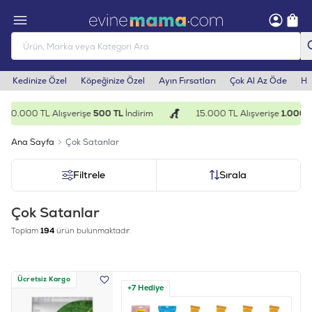
Kedinize Özel
Köpeğinize Özel
Ayın Fırsatları
Çok Al Az Öde
He
.000 TL Alışverişe
500 TL
İndirim
15.000 TL Alışverişe
1.000 TL
İnd
Ana Sayfa
Çok Satanlar
Filtrele
Sırala
Çok Satanlar
Toplam
194
ürün bulunmaktadır.
Ücretsiz Kargo
+7 Hediye