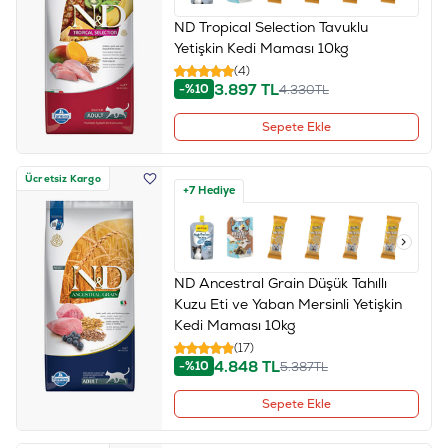
ND Tropical Selection Tavuklu
Yetişkin Kedi Maması 10kg
(4)
3.897
TL
-%10
4.330
TL
Sepete Ekle
Ücretsiz Kargo
+7 Hediye
ND Ancestral Grain Düşük Tahıllı
Kuzu Eti ve Yaban Mersinli Yetişkin
Kedi Maması 10kg
(17)
4.848
TL
-%10
5.387
TL
Sepete Ekle