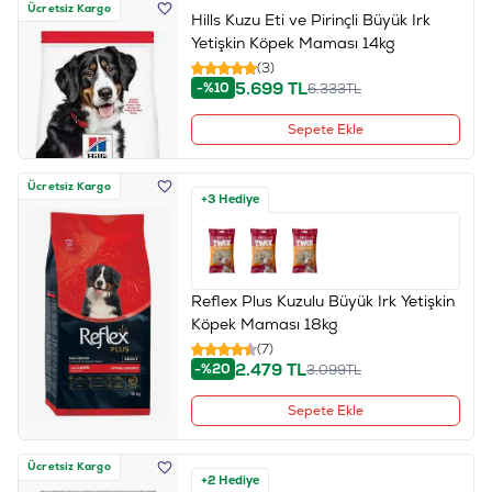
Ücretsiz Kargo
Hills Kuzu Eti ve Pirinçli Büyük Irk
Yetişkin Köpek Maması 14kg
(3)
5.699
TL
-%10
6.333
TL
Sepete Ekle
Ücretsiz Kargo
+3 Hediye
Reflex Plus Kuzulu Büyük Irk Yetişkin
Köpek Maması 18kg
(7)
2.479
TL
-%20
3.099
TL
Sepete Ekle
Ücretsiz Kargo
+2 Hediye