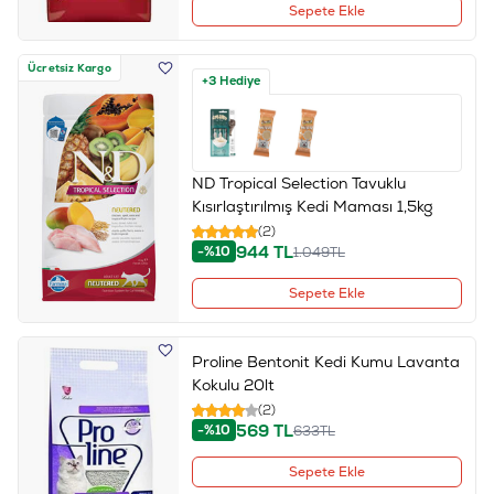
Sepete Ekle
Ücretsiz Kargo
+3 Hediye
ND Tropical Selection Tavuklu
Kısırlaştırılmış Kedi Maması 1,5kg
(2)
944
TL
-%10
1.049
TL
Sepete Ekle
Proline Bentonit Kedi Kumu Lavanta
Kokulu 20lt
(2)
569
TL
-%10
633
TL
Sepete Ekle