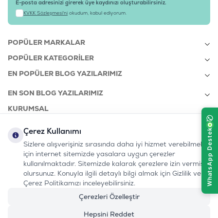
E-posta adresinizi girerek üye kaydınızı oluşturabilirsiniz.
KVKK Sözleşmesi'ni
okudum, kabul ediyorum.
POPÜLER MARKALAR
POPÜLER KATEGORILER
EN POPÜLER BLOG YAZILARIMIZ
EN SON BLOG YAZILARIMIZ
KURUMSAL
Çerez Kullanımı
Sizlere alışverişiniz sırasında daha iyi hizmet verebilmek
bizi takip edin:
0232 7000 212
için internet sitemizde yasalara uygun çerezler
%100 MUTLU
Instagram
Youtube
Tiktok
Facebook
Linkedin
www.evinemama.com
MÜŞTERI HATTI
kullanılmaktadır. Sitemizde kalarak çerezlere izin vermiş
pati@evinemama.com
(haftaiçi 09.00-17.00)
olursunuz. Konuyla ilgili detaylı bilgi almak için Gizlilik ve
Çerez Politikamızı inceleyebilirsiniz.
Çerezleri Özelleştir
Hepsini Reddet