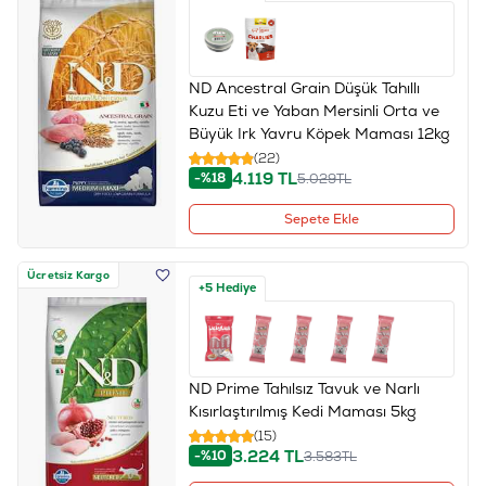
ND Ancestral Grain Düşük Tahıllı
Kuzu Eti ve Yaban Mersinli Orta ve
Büyük Irk Yavru Köpek Maması 12kg
(22)
4.119
TL
-%18
5.029
TL
Sepete Ekle
Ücretsiz Kargo
+5 Hediye
ND Prime Tahılsız Tavuk ve Narlı
Kısırlaştırılmış Kedi Maması 5kg
(15)
3.224
TL
-%10
3.583
TL