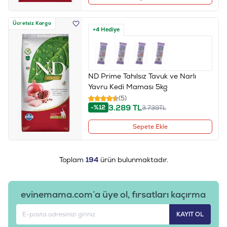
Ücretsiz Kargo
+4 Hediye
ND Prime Tahılsız Tavuk ve Narlı
Yavru Kedi Maması 5kg
(5)
3.289
TL
-%12
3.739
TL
Sepete Ekle
Toplam
194
ürün bulunmaktadır.
evinemama.com’a üye ol, fırsatları kaçırma
KAYIT OL