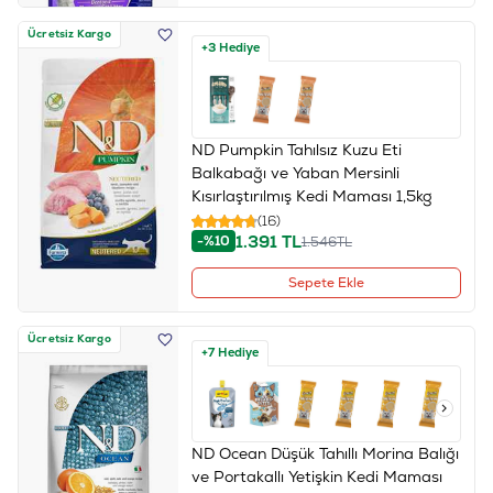
Ücretsiz Kargo
+3 Hediye
ND Pumpkin Tahılsız Kuzu Eti
Balkabağı ve Yaban Mersinli
Kısırlaştırılmış Kedi Maması 1,5kg
(16)
1.391
TL
-%10
1.546
TL
Sepete Ekle
Ücretsiz Kargo
+7 Hediye
ND Ocean Düşük Tahıllı Morina Balığı
ve Portakallı Yetişkin Kedi Maması